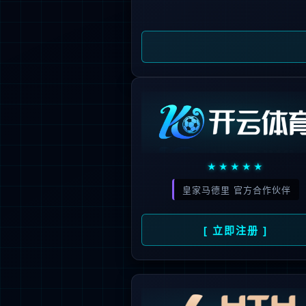
文化理念
公司动态
公司实力
服务支持
媒体报道
社会责任
服务政策
近日，根据《国家工业和信息
投资者关系
星空体育网光电子科技有限
联系我们
行情动态
人才招聘
国家技术创新示范企业是对
公司公告
企业的评定标准严谨、考核
人才理念
公司治理
了解更多
理水平、财务状况、科技成
企业都是行业中的佼佼者。
信息公开及投资者保护
互动交流
本次获批“国家技术创新示
联系方式
业创新重点任务揭榜单位”、