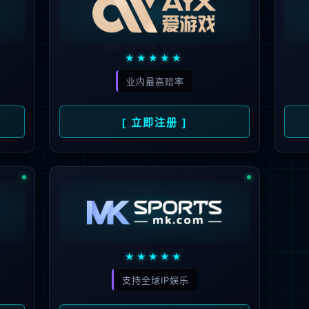
技百强企业”等荣誉之后，又一彰显企业核心竞争力的实力认证，是对星空
体技术研发能力和行业地位，对公司未来发展具有着积极的促进作用。
星空体育网改革创新的重大举措已经出台，公司将以此为契机，持续深入
动作用，全力推动先进制造业高端化、智能化、绿色化发展，建设具有全