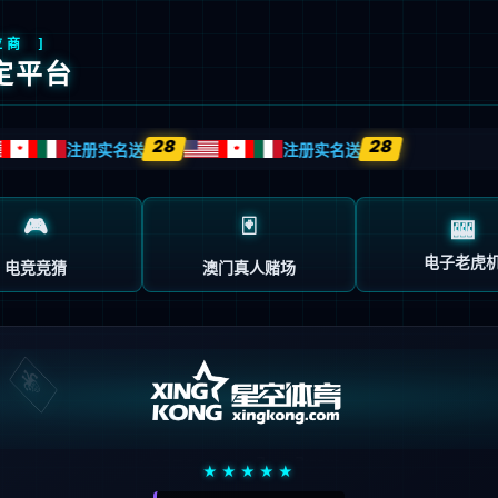
家技术创新示范企业”