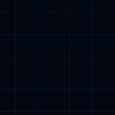
联系我们
地址：厦门市湖里区枋湖北二路1511-1515号
邮编：361006
电话：86-592-3699999
热线：400-666-1888
邮箱：ileedarson@leedarson.com（品牌招商）
旗下品牌